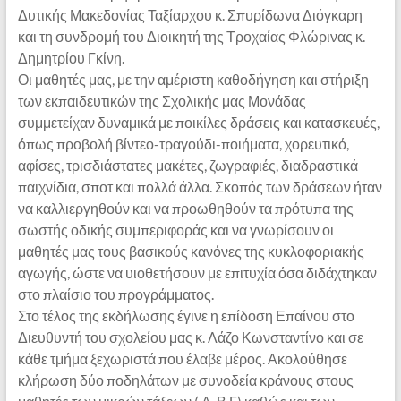
Δυτικής Μακεδονίας Ταξίαρχου κ. Σπυρίδωνα Διόγκαρη
και τη συνδρομή του Διοικητή της Τροχαίας Φλώρινας κ.
Δημητρίου Γκίνη.
Οι μαθητές μας, με την αμέριστη καθοδήγηση και στήριξη
των εκπαιδευτικών της Σχολικής μας Μονάδας
συμμετείχαν δυναμικά με ποικίλες δράσεις και κατασκευές,
όπως προβολή βίντεο-τραγούδι-ποιήματα, χορευτικό,
αφίσες, τρισδιάστατες μακέτες, ζωγραφιές, διαδραστικά
παιχνίδια, σποτ και πολλά άλλα. Σκοπός των δράσεων ήταν
να καλλιεργηθούν και να προωθηθούν τα πρότυπα της
σωστής οδικής συμπεριφοράς και να γνωρίσουν οι
μαθητές μας τους βασικούς κανόνες της κυκλοφοριακής
αγωγής, ώστε να υιοθετήσουν με επιτυχία όσα διδάχτηκαν
στο πλαίσιο του προγράμματος.
Στο τέλος της εκδήλωσης έγινε η επίδοση Επαίνου στο
Διευθυντή του σχολείου μας κ. Λάζο Κωνσταντίνο και σε
κάθε τμήμα ξεχωριστά που έλαβε μέρος. Ακολούθησε
κλήρωση δύο ποδηλάτων με συνοδεία κράνους στους