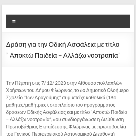
Μετάβαση
στο
6ο
περιεχόμενο
Μενού
Ολοήμερο
Δημοτικό
Δράση για την Οδική Ασφάλεια με τίτλο
Σχολείο
” Αποκτώ Παιδεία – Αλλάζω νοοτροπία”
Φλώρινας
"Ίων
Δραγούμης"
Την Πέμπτη στις 7/ 12/ 2023 στην Αίθουσα πολλαπλών
Χρήσεων του Δήμου Φλώρινας, το 6ο Δημοτικό Ολοήμερο
Σχολείο “Ίων Δραγούμης” συμμετείχε καθολικά (184
Παλιά
μαθητές/μαθήτριες), στο πλαίσιο του προγράμματος
Παιδαγωγική
δράσεων Οδικής Ασφάλειας και με τίτλο “Αποκτώ Παιδεία
Ακαδημία
– Αλλάζω νοοτροπία”, που συνδιοργάνωσε η Διεύθυνση
Φλώρινας
Πρωτοβάθμιας Εκπαίδευσης Φλώρινας με πρωτοβουλία
του Γενικού Περιφερειακού Αστυνομικού Διευθυντή