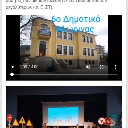
μαθητές των μικρών τάξεων ( Α, Β,Γ) καθώς και των
μεγαλύτερων ( Δ, Ε, ΣΤ).