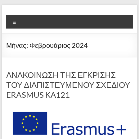
Μετάβαση
στο
6ο
περιεχόμενο
Μενού
Ολοήμερο
Δημοτικό
Μήνας:
Φεβρουάριος 2024
Σχολείο
Φλώρινας
"Ίων
ΑΝΑΚΟΙΝΩΣΗ ΤΗΣ ΕΓΚΡΙΣΗΣ
ΤΟΥ ΔΙΑΠΙΣΤΕΥΜΕΝΟΥ ΣΧΕΔΙΟΥ
Δραγούμης"
ERASMUS ΚΑ121
Παλιά
Παιδαγωγική
Ακαδημία
Φλώρινας