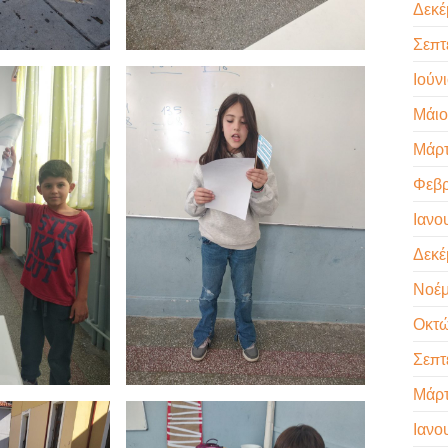
Δεκέ
Σεπτ
Ιούν
Μάιο
Μάρτ
Φεβρ
Ιανο
Δεκέ
Νοέμ
Οκτώ
Σεπτ
Μάρτ
Ιανο