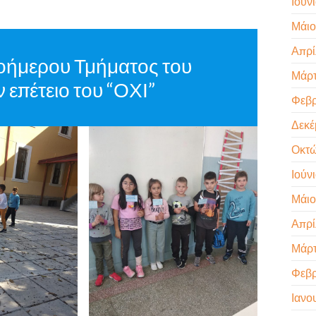
Ιούν
Μάιο
Απρί
οήμερου Τμήματος του
Μάρτ
ν επέτειο του “ΟΧΙ”
Φεβρ
Δεκέ
Οκτώ
Ιούν
Μάιο
Απρί
Μάρτ
Φεβρ
Ιανο