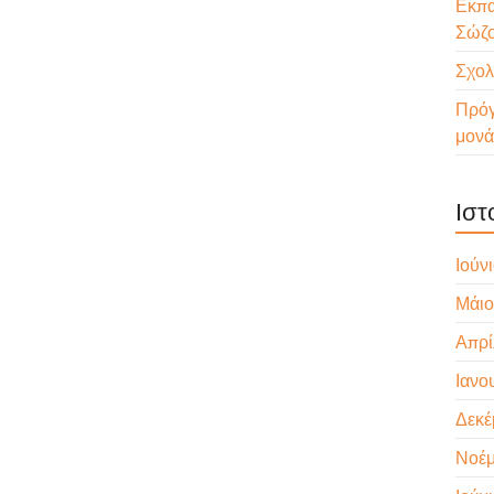
Εκπα
Σώζ
Σχολ
Πρόγ
μονά
Ιστ
Ιούν
Μάιο
Απρί
Ιανο
Δεκέ
Νοέμ