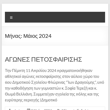
Μετάβαση
στο
6ο
περιεχόμενο
Μενού
Ολοήμερο
Δημοτικό
Μήνας:
Μάιος 2024
Σχολείο
Φλώρινας
"Ίων
ΑΓΩΝΕΣ ΠΕΤΟΣΦΑΙΡΙΣΗΣ
Δραγούμης"
Την Πέμπτη 11 Απριλίου 2024 πραγματοποιήθηκαν
αθλητικοί αγώνες πετοσφαίρισης στον αύλειο χώρο του
Παλιά
6ου Δημοτικού Σχολείου Φλώρινας “Ίων Δραγούμης”, υπό
Παιδαγωγική
την καθοδήγηση των γυμναστών κ. Σοφία Τερεζή και κ.
Ακαδημία
Θωμά Βελλιάνη. Συμμετείχαν σχολεία της πόλης και της
Φλώρινας
ευρύτερης περιοχής (Δημοτικό