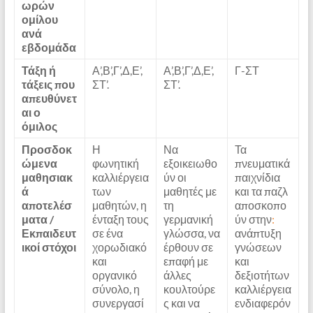
ωρών
ομίλου
ανά
εβδομάδα
Τάξη ή
Α’,Β’,Γ’,Δ,Ε’,
Α’,Β’,Γ’,Δ,Ε’,
Γ-ΣΤ
τάξεις που
ΣΤ’.
ΣΤ’.
απευθύνετ
αι ο
όμιλος
Προσδοκ
Η
Να
Τα
ώμενα
φωνητική
εξοικειωθο
πνευματικά
μαθησιακ
καλλιέργεια
ύν οι
παιχνίδια
ά
των
μαθητές με
και τα παζλ
αποτελέσ
μαθητών, η
τη
αποσκοπο
ματα /
ένταξη τους
γερμανική
ύν στην
:
Εκπαιδευτ
σε ένα
γλώσσα, να
ανάπτυξη
ικοί στόχοι
χορωδιακό
έρθουν σε
γνώσεων
και
επαφή με
και
οργανικό
άλλες
δεξιοτήτων
σύνολο, η
κουλτούρε
καλλιέργεια
συνεργασί
ς και να
ενδιαφερόν