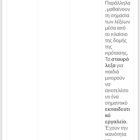
Παράλληλα
, μαθαίνουν
τη σημασία
των λέξεων
μέσα από
το πλαίσιο
της δομής
της
πρότασης.
Τα
σταυρό
λεξα
για
παιδιά
μπορούν
να
αποτελέσο
υν ένα
σημαντικό
εκπαιδευτι
κό
εργαλείο.
Έχουν την
ικανότητα