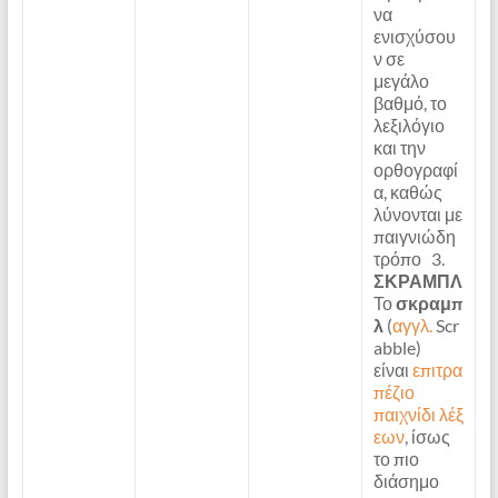
να
ενισχύσου
ν σε
μεγάλο
βαθμό, το
λεξιλόγιο
και την
ορθογραφί
α, καθώς
λύνονται με
παιγνιώδη
τρόπο 3.
ΣΚΡΑΜΠΛ
Το
σκραμπ
λ
(
αγγλ.
Scr
abble)
είναι
επιτρα
πέζιο
παιχνίδι
λέξ
εων
, ίσως
το πιο
διάσημο