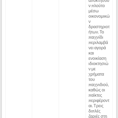
αποκτήσου
ν πλούτο
μέσω
οικονομικώ
ν
δραστηριοτ
ήτων. Το
παιχνίδι
περιλαμβά
νει αγορά
και
ενοικίαση
ιδιοκτησιώ
ν με
χρήματα
του
παιχνιδιού,
καθώς οι
παίκτες
περιφέροντ
αι. Τρεις
διπλές
ζαριές στη