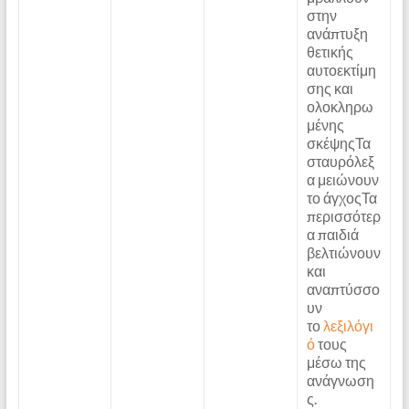
στην
ανάπτυξη
θετικής
αυτοεκτίμη
σης και
ολοκληρω
μένης
σκέψηςΤα
σταυρόλεξ
α μειώνουν
το άγχοςΤα
περισσότερ
α παιδιά
βελτιώνουν
και
αναπτύσσο
υν
το
λεξιλόγι
ό
τους
μέσω της
ανάγνωση
ς.