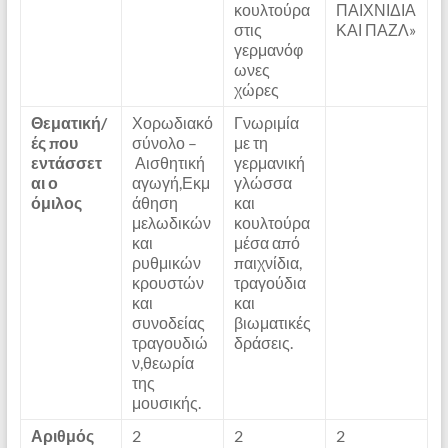
κουλτούρα
ΠΑΙΧΝΙΔΙΑ
στις
ΚΑΙ ΠΑΖΛ»
γερμανόφ
ωνες
χώρες
Θεματική/
Χορωδιακό
Γνωριμία
ές που
σύνολο –
με τη
εντάσσετ
Αισθητική
γερμανική
αι ο
αγωγή,Εκμ
γλώσσα
όμιλος
άθηση
και
μελωδικών
κουλτούρα
και
μέσα από
ρυθμικών
παιχνίδια,
κρουστών
τραγούδια
και
και
συνοδείας
βιωματικές
τραγουδιώ
δράσεις.
ν,θεωρία
της
μουσικής.
Αριθμός
2
2
2