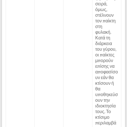
σειρά,
όμως,
στέλνουν
τον παίκτη
στη
φυλακή.
Κατά τη
διάρκεια
του γύρου,
οι παίκτες
μπορούν
επίσης να
αποφασίσο
υν εάν θα
κτίσουν ή
θα
υποθηκεύσ
ουν την
ιδιοκτησία
τους. Το
κτίσιμο
περιλαμβά