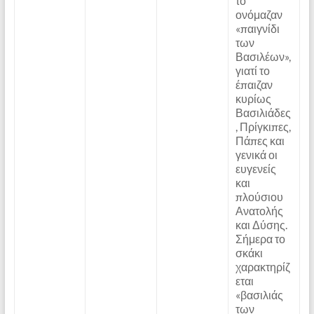
το
ονόμαζαν
«παιγνίδι
των
Βασιλέων»,
γιατί το
έπαιζαν
κυρίως
Βασιλιάδες
, Πρίγκιπες,
Πάπες και
γενικά οι
ευγενείς
και
πλούσιου
Ανατολής
και Δύσης.
Σήμερα το
σκάκι
χαρακτηρίζ
εται
«βασιλιάς
των