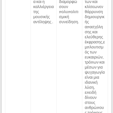
α και η
διαμορφώ
των και
καλλιέργεια
σουν
κλίσεωνεν
της
πολυπολιτι
θάρρυνση
μουσικής
σμική
δημιουργικ
αντίληψης .
συνείδηση.
ής
απασχόλη
σης και
ελεύθερης
έκφρασης,ε
μπλουτισμ
ός των
ευκαιριών,
τρόπων και
μέσων για
ψυχαγωγία
είναι μια
ιδανική
λύση,
επειδή
δίνουν
στους
ανθρώπου
ς τρόπους