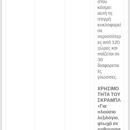
στον
κόσμο:
αυτή τη
στιγμή
κυκλοφορεί
σε
περισσότερ
ες από 120
χώρες και
παίζεται σε
30
διαφορετικ
ές
γλώσσες.
ΧΡΗΣΙΜΟ
ΤΗΤΑ ΤΟΥ
ΣΚΡΑΜΠΛ
«Για
πλούσιο
λεξιλόγιο,
φτωχό σε
ορθογραφ