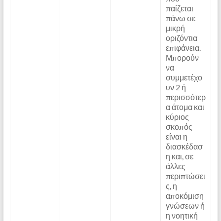
παίζεται
πάνω σε
μικρή
οριζόντια
επιφάνεια.
Μπορούν
να
συμμετέχο
υν 2 ή
περισσότερ
α άτομα και
κύριος
σκοπός
είναι η
διασκέδασ
η και, σε
άλλες
περιπτώσει
ς, η
αποκόμιση
γνώσεων ή
η νοητική