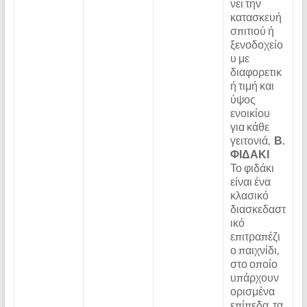
νει την
κατασκευή
σπιτιού ή
ξενοδοχείο
υ με
διαφορετικ
ή τιμή και
ύψος
ενοικίου
για κάθε
γειτονιά,
Β.
ΦΙΔΑΚΙ
Το φιδάκι
είναι ένα
κλασικό
διασκεδαστ
ικό
επιτραπέζι
ο παιχνίδι,
στο οποίο
υπάρχουν
ορισμένα
επίπεδα, τα