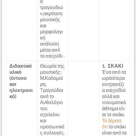
α
τραγουδιώ
ν,ακρόαση
μουσικής
και
μορφολογι
κή
ανάλυση
μέσα από
το παιχνίδι .
Διδακτικό
Θεωρία της
1. ΣΚΑΚΙ
υλικό
μουσικής:
Ένα από τα
(έντυπο
Μ.Καλομοί
ωραιότερα
και
ρη,
επιτραπέζι
ηλεκτρονι
Τραγούδια
α παιχνίδια
κό)
από το
αλλά και
Ανθολόγιο
πνευματικό
του
άθλημα είν
σχολείου
αι το σκάκι.
και
Το ξέρατε
προσωπικέ
ότι
το σκάκι
ς συλλογές.
είναι από τα