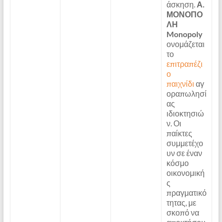
άσκηση.
Α.
ΜΟΝΟΠΟ
ΛΗ
Monopoly
ονομάζεται
το
επιτραπέζι
ο
παιχνίδι
αγ
οραπωλησί
ας
ιδιοκτησιώ
ν. Οι
παίκτες
συμμετέχο
υν σε έναν
κόσμο
οικονομική
ς
πραγματικό
τητας, με
σκοπό να