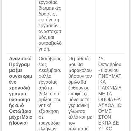
εργασίας,
βιωματικές
δράσεις ,
εκπόνηση
εργασιών,
αναστοχασ
μός, και
αυτοαξιολό
γηση.
Αναλυτικό
Οκτώβριος
Οι μαθητές
15
Πρόγραμ
έως
που θα
Οκτωβρίου
μα (με
Δεκέμβριο:
παρακολου
-1 Ιουνίου
συγκεκριμ
φύλλα
θήσουν τον
ΠΝΕΥΜΑΤ
ένο
εργασίας
όμιλο θα
ΙΚΑ
χρονοδιά
από τα
έρθουν σε
ΠΑΙΧΝΙΔΙΑ
γραμμα
βιβλία του
επαφή όχι
ΜΕ ΤΑ
υλοποίησ
ομίλου,φω
μόνο με τη
ΟΠΟΙΑ ΘΑ
ής από
νητική
γερμανική
ΑΣΧΟΛΗΘ
Οκτώβριο
εξάσκηση
γλώσσα,
ΟΥΜΕ
μέχρι Μάιο
σε
αλλά και με
ΣΤΟΝ
ή Ιούνιο)
τραγούδια
τον
ΕΚΠΑΙΔΕ
ελλήνων
πολιτισμό
ΥΤΙΚΟ