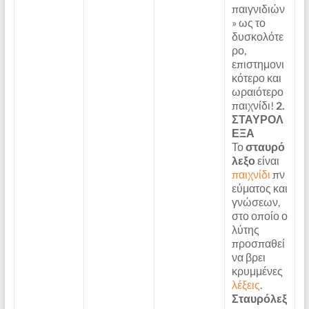
παιγνιδιών
» ως το
δυσκολότε
ρο,
επιστημονι
κότερο και
ωραιότερο
παιχνίδι!
2.
ΣΤΑΥΡΟΛ
ΕΞΑ
Το
σταυρό
λεξο
είναι
παιχνίδι
πν
εύματος και
γνώσεων,
στο οποίο ο
λύτης
προσπαθεί
να βρει
κρυμμένες
λέξεις
.
Σταυρόλεξ