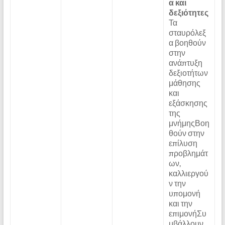
α και
δεξιότητες
Τα
σταυρόλεξ
α βοηθούν
στην
ανάπτυξη
δεξιοτήτων
μάθησης
και
εξάσκησης
της
μνήμηςΒοη
θούν στην
επίλυση
προβλημάτ
ων,
καλλιεργού
ν την
υπομονή
και την
επιμονήΣυ
μβάλλουν