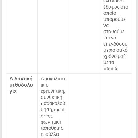
ένα κοινό
έδαφος στο
οποίο
μπορούμε
να
σταθούμε
και να
επενδύσου
με ποιοτικό
χρόνο μαζί
με τα
παιδιά.
Διδακτική
Αποκαλυπτ
μεθοδολο
ική,
γία
ερευνητική,
συνθετική
παρακολού
θηση, ment
oring,
φωνητική
τοποθέτησ
η, φύλλα