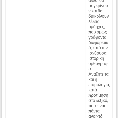
άλλοι θα
συγκρίνου
ν και θα
διακρίνουν
λέξεις
ομόηχες,
που όμως
γράφονται
διαφορετικ
ά, κατά την
ισχύουσα
ιστορική
ορθογραφί
α.
Αναζητείται
και η
ετυμολογία,
κατά
προτίμηση
στο λεξικό,
που είναι
πάντα
ανοιχτό