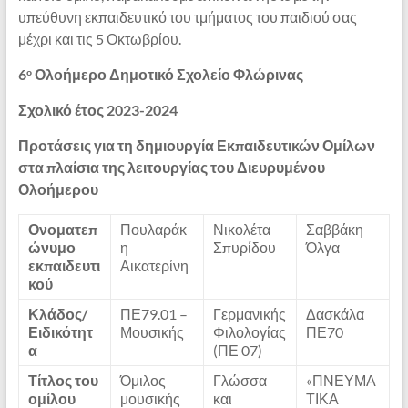
υπεύθυνη εκπαιδευτικό του τμήματος του παιδιού σας
μέχρι και τις 5 Οκτωβρίου.
6
Ολοήμερο Δημοτικό Σχολείο Φλώρινας
ο
Σχολικό έτος 2023-2024
Προτάσεις για τη δημιουργία Εκπαιδευτικών Ομίλων
στα πλαίσια της λειτουργίας του Διευρυμένου
Ολοήμερου
Ονοματεπ
Πουλαράκ
Νικολέτα
Σαββάκη
ώνυμο
η
Σπυρίδου
Όλγα
εκπαιδευτι
Αικατερίνη
κού
Κλάδος/
ΠΕ79.01 –
Γερμανικής
Δασκάλα
Ειδικότητ
Μουσικής
Φιλολογίας
ΠΕ70
α
(ΠΕ 07)
Τίτλος του
Όμιλος
Γλώσσα
«ΠΝΕΥΜΑ
ομίλου
μουσικής
και
ΤΙΚΑ