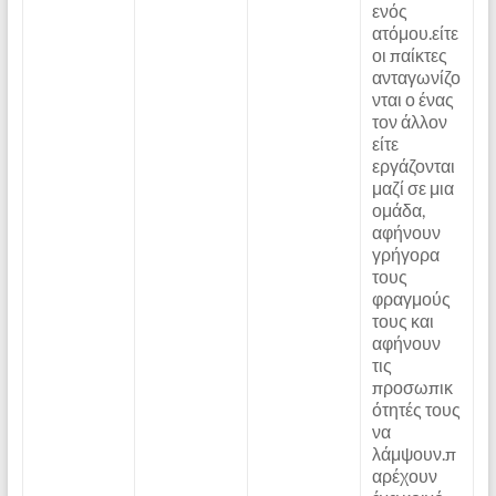
ενός
ατόμου.είτε
οι παίκτες
ανταγωνίζο
νται ο ένας
τον άλλον
είτε
εργάζονται
μαζί σε μια
ομάδα,
αφήνουν
γρήγορα
τους
φραγμούς
τους και
αφήνουν
τις
προσωπικ
ότητές τους
να
λάμψουν.π
αρέχουν