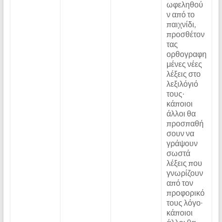
ωφεληθού
ν από το
παιχνίδι,
προσθέτον
τας
ορθογραφη
μένες νέες
λέξεις στο
λεξιλόγιό
τους∙
κάποιοι
άλλοι θα
προσπαθή
σουν να
γράψουν
σωστά
λέξεις που
γνωρίζουν
από τον
προφορικό
τους λόγο∙
κάποιοι