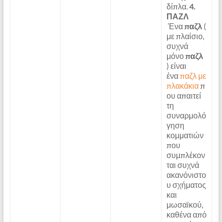
δίπλα.
4.
ΠΑΖΛ
Ένα
παζλ
(
με πλαίσιο,
συχνά
μόνο
παζλ
) είναι
ένα
παζλ με
πλακάκια
π
ου απαιτεί
τη
συναρμολό
γηση
κομματιών
που
συμπλέκον
ται συχνά
ακανόνιστο
υ σχήματος
και
μωσαϊκού,
καθένα από