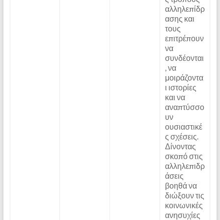
αλληλεπίδρ
ασης και
τους
επιτρέπουν
να
συνδέονται
, να
μοιράζοντα
ι ιστορίες
και να
αναπτύσσο
υν
ουσιαστικέ
ς σχέσεις.
Δίνοντας
σκοπό στις
αλληλεπιδρ
άσεις
βοηθά να
διώξουν τις
κοινωνικές
ανησυχίες