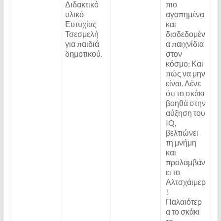
Διδακτικό
πιο
υλικό
αγαπημένα
Ευτυχίας
και
Τσεσμελή
διαδεδομέν
για παιδιά
α παιχνίδια
δημοτικού.
στον
κόσμο; Και
πώς να μην
είναι. Λένε
ότι το σκάκι
βοηθά στην
αύξηση του
IQ,
βελτιώνει
τη μνήμη
και
προλαμβάν
ει το
Αλτσχάιμερ
!
Παλαιότερ
α το σκάκι