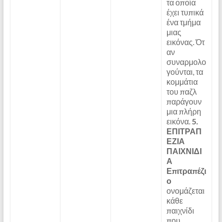
τα οποία
έχει τυπικά
ένα τμήμα
μιας
εικόνας. Ότ
αν
συναρμολο
γούνται, τα
κομμάτια
του παζλ
παράγουν
μια πλήρη
εικόνα.
5.
ΕΠΙΤΡΑΠ
ΕΖΙΑ
ΠΑΙΧΝΙΔΙ
Α
Επιτραπέζι
ο
ονομάζεται
κάθε
παιχνίδι
που