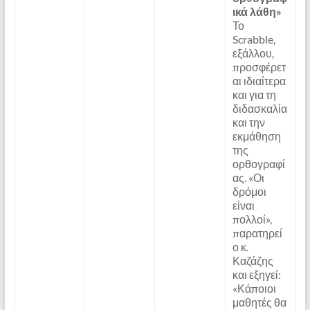
ικά λάθη»
Το
Scrabble,
εξάλλου,
προσφέρετ
αι ιδιαίτερα
και για τη
διδασκαλία
και την
εκμάθηση
της
ορθογραφί
ας. «Οι
δρόμοι
είναι
πολλοί»,
παρατηρεί
ο κ.
Καζάζης
και εξηγεί:
«Κάποιοι
μαθητές θα