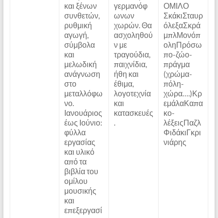
και ξένων
γερμανόφ
ΟΜΙΛΟ
συνθετών,
ωνων
ΣκάκιΣταυρ
ρυθμική
χωρών. Θα
όλεξαΣκρά
αγωγή,
ασχοληθού
μπλΜονόπ
σύμβολα
ν με
οληΠρόσω
και
τραγούδια,
πο-ζώο-
μελωδική
παιχνίδια,
πράγμα
ανάγνωση
ήθη και
(χρώμα-
στο
έθιμα,
πόλη-
μεταλλόφω
λογοτεχνία
χώρα….)Κρ
νο.
και
εμάλαΚαπα
Ιανουάριος
κατασκευές
κο-
έως Ιούνιο:
.
λέξειςΠαζλ
φύλλα
ΦιδάκιΓκρι
εργασίας
νιάρης
και υλικό
από τα
βιβλία του
ομίλου
μουσικής
και
επεξεργασί