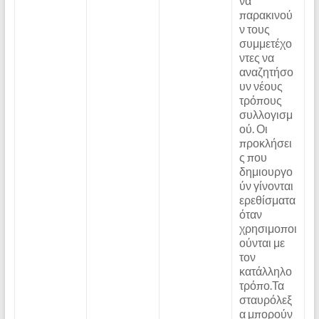
να
παρακινού
ν τους
συμμετέχο
ντες να
αναζητήσο
υν νέους
τρόπους
συλλογισμ
ού. Οι
προκλήσει
ς που
δημιουργο
ύν γίνονται
ερεθίσματα
όταν
χρησιμοποι
ούνται με
τον
κατάλληλο
τρόπο.Τα
σταυρόλεξ
α μπορούν