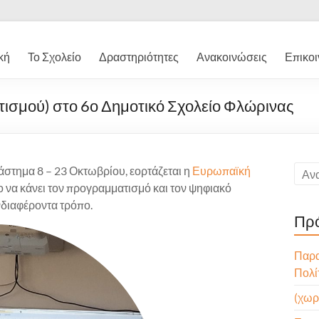
κή
Το Σχολείο
Δραστηριότητες
Ανακοινώσεις
Επικοι
σμού) στο 6ο Δημοτικό Σχολείο Φλώρινας
ιάστημα 8 – 23 Οκτωβρίου, εορτάζεται η
Ευρωπαϊκή
ο να κάνει τον προγραμματισμό και τον ψηφιακό
νδιαφέροντα τρόπο.
Πρ
Παρα
Πολί
(χωρί