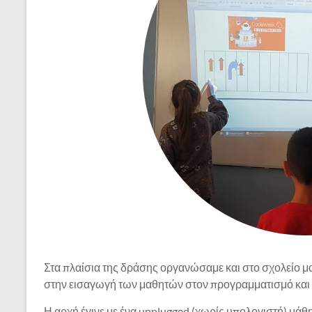
Στα πλαίσια της δράσης οργανώσαμε και στο σχολείο μ
στην εισαγωγή των μαθητών στον προγραμματισμό και τ
Η αρχή έγινε με ένα unplugged (χωρίς υπολογιστή) μάθημ