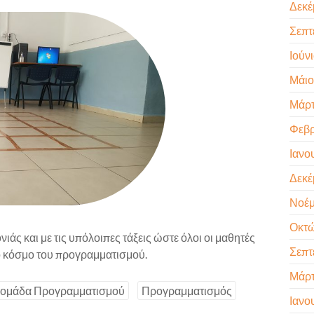
Δεκέ
Σεπτ
Ιούν
Μάιο
Μάρτ
Φεβρ
Ιανο
Δεκέ
Νοέμ
Οκτώ
νιάς και με τις υπόλοιπες τάξεις ώστε όλοι οι μαθητές
Σεπτ
κό κόσμο του προγραμματισμού.
Μάρτ
ομάδα Προγραμματισμού
Προγραμματισμός
Ιανο